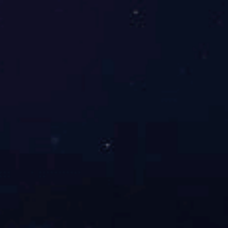
BL-M8852BP3
BL-M8800DU2
2T2R 802.11a/b/g/n/ac/ax WiFi+B5.2模组
1T1R 802.11a/b/g/n/ac/ax WiFi+B5.0模组
RTL8852BE
AIC8800D