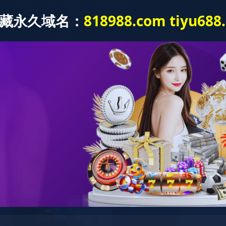
产品中心
资源下载
视频中心
关于我们
i5模组
WiFi5+蓝牙模组
WiFi4模组
WiFi4+蓝牙模组
蓝
AX90
线路由器
4G路由器
BL-AX