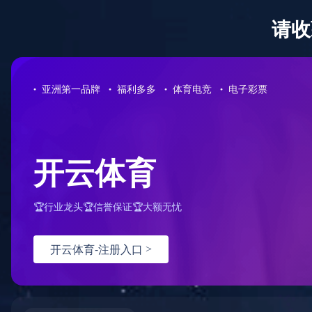
爱游戏在线官网
爱游戏在线官网-爱游戏(中国)
USB无线网卡
BL-AX90BT
无线模组
新品
WiFi7模组
WiFi6模组
WiFi6+蓝牙模组
WiF
无线路由器
新品
WiFi6无线路由器
WiFi5无线路由器
WiFi4无
网卡
新品
USB无线网卡
PCIe无线网卡
有线网卡