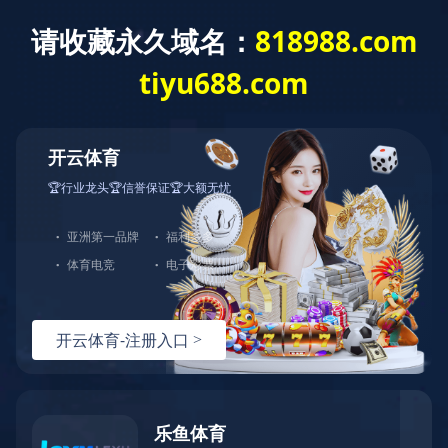
爱游戏在线官网
150M迷你无线USB网卡
爱游戏在线官网-爱游戏(中国)
BL-WN151
产品中心
产品详情
查看大图
产品简介
无线模组
资源下载
相关下载
无线路由器
视频中心
网卡
关于我们
爱游戏在线官网